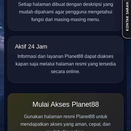
KONTAK SARAN
Setiap halaman dibuat dengan deskripsi yang
mudah dipahami agar pengguna mengetahui
fungsi dari masing-masing menu.
Aktif 24 Jam
Informasi dan layanan Planet88 dapat diakses
kapan saja melalui halaman resmi yang tersedia
secara online.
Mulai Akses Planet88
Gunakan halaman resmi Planet88 untuk
mendapatkan akses yang aman, cepat, dan