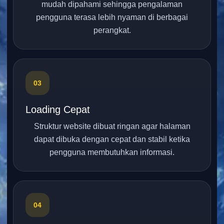
mudah dipahami sehingga pengalaman
pengguna terasa lebih nyaman di berbagai
perangkat.
03
Loading Cepat
Struktur website dibuat ringan agar halaman
dapat dibuka dengan cepat dan stabil ketika
pengguna membutuhkan informasi.
04