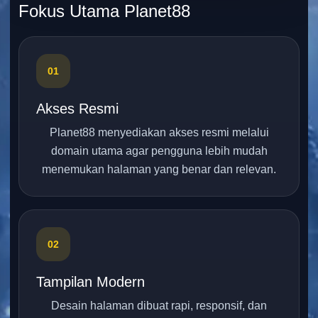
Fokus Utama Planet88
01
Akses Resmi
Planet88 menyediakan akses resmi melalui
domain utama agar pengguna lebih mudah
menemukan halaman yang benar dan relevan.
02
Tampilan Modern
Desain halaman dibuat rapi, responsif, dan