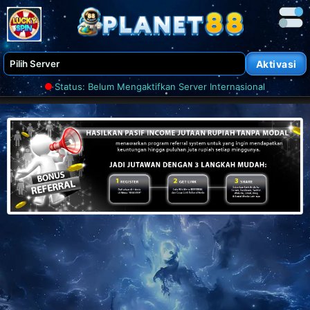
Aktivasi
Status:
Belum Mengaktifkan Server Internasional